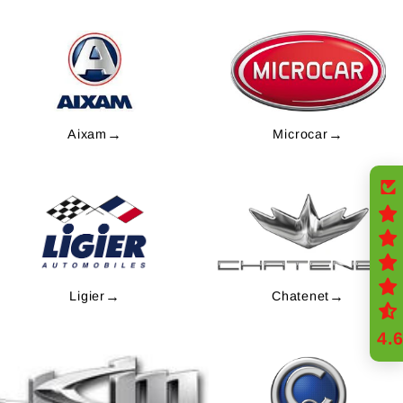
Aixam
→
Microcar
→
Ligier
→
Chatenet
→
4.