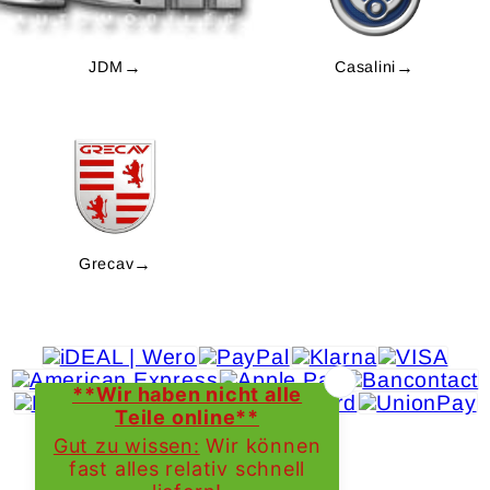
JDM
→
Casalini
→
Grecav
→